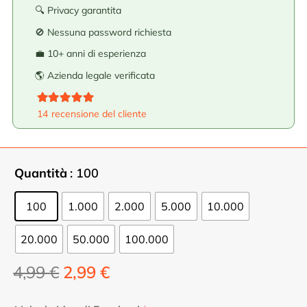
🔍 Privacy garantita
🚫 Nessuna password richiesta
💼 10+ anni di esperienza
🌎 Azienda legale verificata
Valutato
5.00
su 5
14
recensione del cliente
Quantità
: 100
100
1.000
2.000
5.000
10.000
20.000
50.000
100.000
Il
Il
4,99
€
2,99
€
prezzo
prezzo