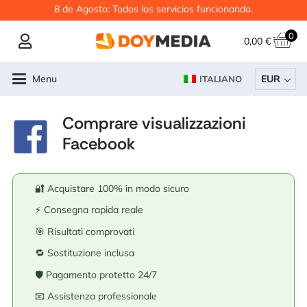
8 de Agosto: Todos los servicios funcionando.
0
0,00
€
Menu
EUR
ITALIANO
Comprare visualizzazioni
Facebook
🔐 Acquistare 100% in modo sicuro
⚡ Consegna rapida reale
🎯 Risultati comprovati
🔁 Sostituzione inclusa
🛡️ Pagamento protetto 24/7
📧 Assistenza professionale