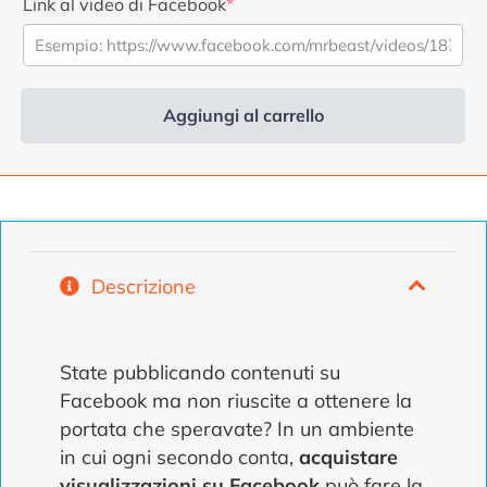
originale
attuale
Link al video di Facebook
*
era
è
di
di
4,99
2,99
€.
€.
Aggiungi al carrello
Alternativa:
Descrizione
State pubblicando contenuti su
Facebook ma non riuscite a ottenere la
portata che speravate? In un ambiente
in cui ogni secondo conta,
acquistare
visualizzazioni su Facebook
può fare la