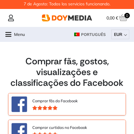
7 de Agosto: Todos los servicios funcionando.
0
0,00
€
Menu
EUR
PORTUGUÊS
Comprar fãs, gostos,
visualizações e
classificações do Facebook
Comprar fãs do Facebook
Avaliação
5.00
de 5
Comprar curtidas no Facebook