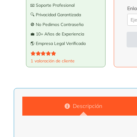
📧 Soporte Profesional
Enla
🔍 Privacidad Garantizada
🚫 No Pedimos Contraseña
💼 10+ Años de Experiencia
🌎 Empresa Legal Verificada
Alte
Valorado con
5.00
de 5
1
valoración de cliente
Descripción