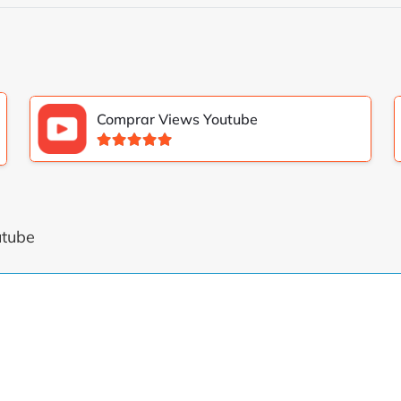
Comprar Views Youtube
Valorado con
5.00
de 5
utube