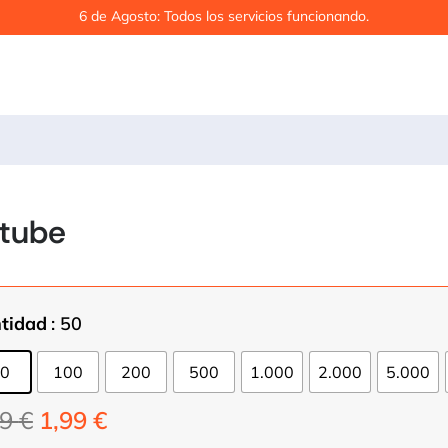
6 de Agosto: Todos los servicios funcionando.
utube
tidad
: 50
0
100
200
500
1.000
2.000
5.000
El
El
99
€
1,99
€
precio
precio