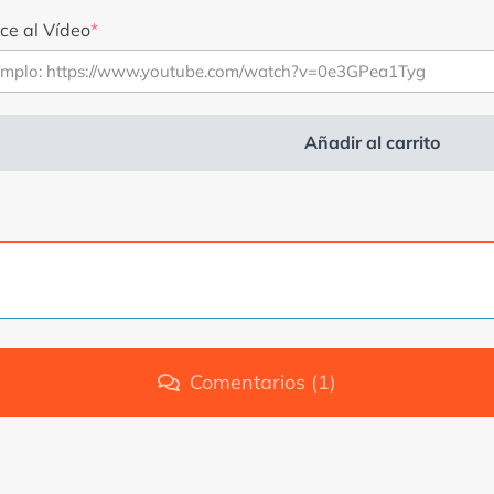
original
actual
ce al Vídeo
*
era:
es:
2,99 €.
1,99 €.
Añadir al carrito
rnative:
Comentarios (1)