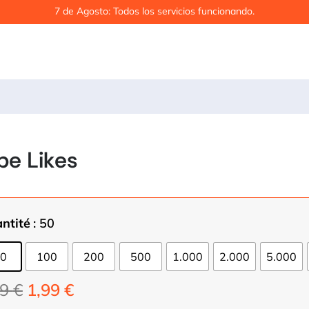
7 de Agosto: Todos los servicios funcionando.
be Likes
ntité
: 50
0
100
200
500
1.000
2.000
5.000
Le
Le
99
€
1,99
€
prix
prix