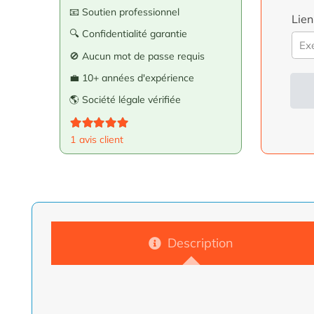
📧 Soutien professionnel
Lien
🔍 Confidentialité garantie
🚫 Aucun mot de passe requis
💼 10+ années d'expérience
🌎 Société légale vérifiée
Alte
Note
5.00
sur 5
:
1
avis client
Description