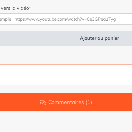
initial
actuel
 vers la vidéo
*
était
est
:
de
2,99
:
€.
1,99
Ajouter au panier
€.
rnative
Commentaires (1)