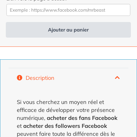
était
est
:
:
4,99
3,99
€.
€.
Ajouter au panier
Alternative
:
Description
Si vous cherchez un moyen réel et
efficace de développer votre présence
numérique,
acheter des fans Facebook
et
acheter des followers Facebook
peuvent faire toute la différence dès le