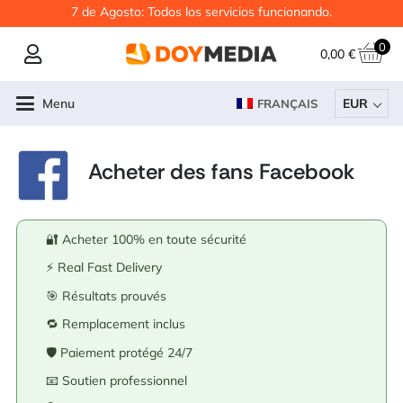
7 de Agosto: Todos los servicios funcionando.
0
0,00
€
Menu
EUR
FRANÇAIS
Acheter des fans Facebook
🔐 Acheter 100% en toute sécurité
⚡ Real Fast Delivery
🎯 Résultats prouvés
🔁 Remplacement inclus
🛡️ Paiement protégé 24/7
📧 Soutien professionnel