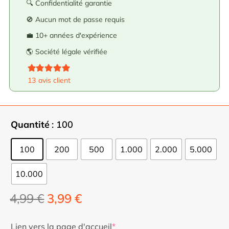
🔍 Confidentialité garantie
🚫 Aucun mot de passe requis
💼 10+ années d'expérience
🌎 Société légale vérifiée
Note
5.00
sur 5
13
avis client
Quantité
: 100
100
200
500
1.000
2.000
5.000
10.000
Le
Le
4,99
€
3,99
€
prix
prix
initial
actuel
Lien vers la page d'accueil
*