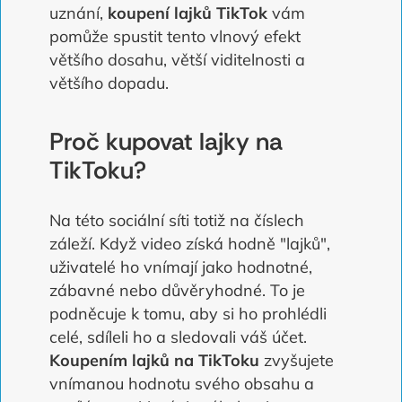
uznání,
koupení lajků TikTok
vám
pomůže spustit tento vlnový efekt
většího dosahu, větší viditelnosti a
většího dopadu.
Proč kupovat lajky na
TikToku?
Na této sociální síti totiž na číslech
záleží. Když video získá hodně "lajků",
uživatelé ho vnímají jako hodnotné,
zábavné nebo důvěryhodné. To je
podněcuje k tomu, aby si ho prohlédli
celé, sdíleli ho a sledovali váš účet.
Koupením lajků na TikToku
zvyšujete
vnímanou hodnotu svého obsahu a