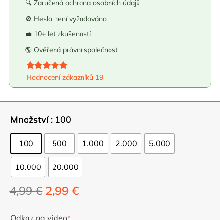
🔍 Zaručená ochrana osobních údajů
🚫 Heslo není vyžadováno
💼 10+ let zkušeností
🌎 Ověřená právní společnost
Hodnoceno
5.00
z 5
Hodnocení zákazníků
19
Množství
: 100
100
500
1.000
2.000
5.000
10.000
20.000
Původní
Aktuální
4,99
€
2,99
€
cena
cena
byla:
je:
Odkaz na video
*