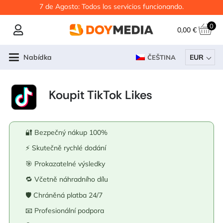
7 de Agosto: Todos los servicios funcionando.
0
0,00
€
Nabídka
EUR
ČEŠTINA
Koupit TikTok Likes
🔐 Bezpečný nákup 100%
⚡ Skutečně rychlé dodání
🎯 Prokazatelné výsledky
🔁 Včetně náhradního dílu
🛡️ Chráněná platba 24/7
📧 Profesionální podpora