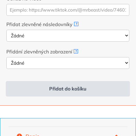
4,99
2,99
€.
€.
Přidat zlevněné následovníky
?
Přidání zlevněných zobrazení
?
Přidat do košíku
Alternativa: