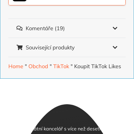
Hodnoceno
4.93
z 5
Komentáře (19)
Související produkty
Home
"
Obchod
"
TikTok
"
Koupit TikTok Likes
Jsme advokátní kancelář s více než desetiletými