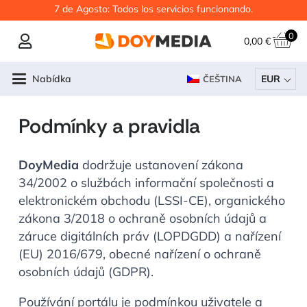
7 de Agosto: Todos los servicios funcionando.
0
0,00
€
Nabídka
EUR
ČEŠTINA
Podmínky a pravidla
DoyMedia
dodržuje ustanovení zákona
34/2002 o službách informační společnosti a
elektronickém obchodu (LSSI-CE), organického
zákona 3/2018 o ochraně osobních údajů a
záruce digitálních práv (LOPDGDD) a nařízení
(EU) 2016/679, obecné nařízení o ochraně
osobních údajů (GDPR).
Používání portálu je podmínkou uživatele a