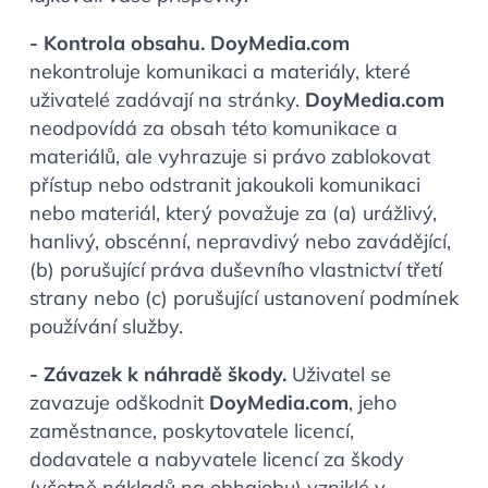
- Kontrola obsahu.
DoyMedia.com
nekontroluje komunikaci a materiály, které
uživatelé zadávají na stránky.
DoyMedia.com
neodpovídá za obsah této komunikace a
materiálů, ale vyhrazuje si právo zablokovat
přístup nebo odstranit jakoukoli komunikaci
nebo materiál, který považuje za (a) urážlivý,
hanlivý, obscénní, nepravdivý nebo zavádějící,
(b) porušující práva duševního vlastnictví třetí
strany nebo (c) porušující ustanovení podmínek
používání služby.
- Závazek k náhradě škody.
Uživatel se
zavazuje odškodnit
DoyMedia.com
, jeho
zaměstnance, poskytovatele licencí,
dodavatele a nabyvatele licencí za škody
(včetně nákladů na obhajobu) vzniklé v