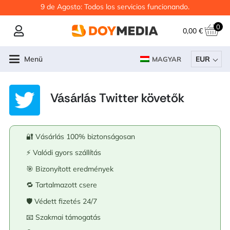
9 de Agosto: Todos los servicios funcionando.
0
0,00
€
Menü
EUR
MAGYAR
Vásárlás Twitter követők
🔐 Vásárlás 100% biztonságosan
⚡ Valódi gyors szállítás
🎯 Bizonyított eredmények
🔁 Tartalmazott csere
🛡️ Védett fizetés 24/7
📧 Szakmai támogatás