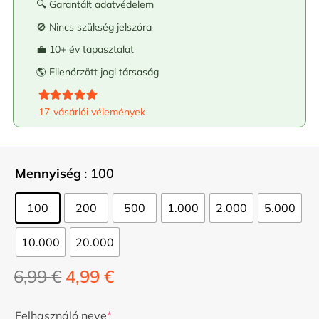
🔍 Garantált adatvédelem
🚫 Nincs szükség jelszóra
💼 10+ év tapasztalat
🌎 Ellenőrzött jogi társaság
Kategória
5.00
az 5-ből
17
vásárlói vélemények
Mennyiség
: 100
100
200
500
1.000
2.000
5.000
10.000
20.000
Az
A
6,99
€
4,99
€
eredeti
jelenlegi
ár:
ár:
Felhasználó neve
*