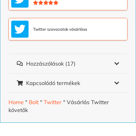
Kategória
5.00
az 5-ből
Twitter szavazatok vásárlása
Hozzászólások (17)
Kapcsolódó termékek
Home
"
Bolt
"
Twitter
"
Vásárlás Twitter
követők