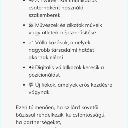
📢 A Twittert kommunikációs
csatornaként használó
szakemberek
🎤 Művészek és alkotók műveik
vagy ötleteik népszerűsítése
📈 Vállalkozások, amelyek
nagyobb társadalmi hatást
akarnak elérni
📲 Digitális vállalkozók keresik a
pozícionálást
💬 Új fiókok, amelyek erős kezdésre
vágynak
Ezen túlmenően, ha szilárd követői
bázissal rendelkezik, kulcsfontosságú,
ha partnerségeket,