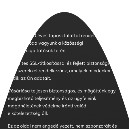
Több mint 10 éves tapasztalattal rendelkező
ügyvédi iroda vagyunk a közösségi
médiaszolgáltatások terén.
256 bites SSL-titkosítással és fejlett biztonsági
rendszerekkel rendelkezünk, amelyek mindenkor
védik az Ön adatait.
Vásárlása teljesen biztonságos, és mögöttünk egy
megbízható teljesítmény és az ügyfeleink
magánéletének védelme iránti valódi
elkötelezettség áll.
Ez az oldal nem engedélyezett, nem szponzorált és