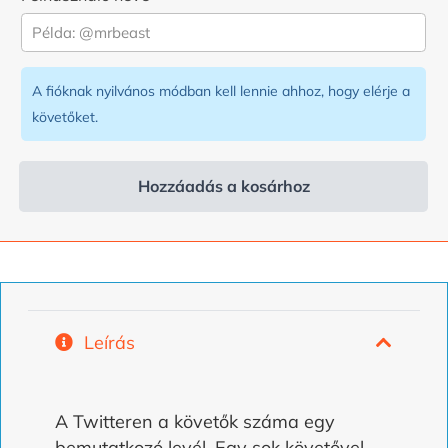
6,99
4,99
€
€.
volt.
A fióknak nyilvános módban kell lennie ahhoz, hogy elérje a
követőket.
Hozzáadás a kosárhoz
Alternatíva:
Leírás
A Twitteren a követők száma egy
bemutatkozó levél. Egy sok követővel