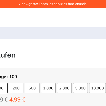
7 de Agosto: Todos los servicios funcionando.
aufen
nge
: 100
00
200
500
1.000
2.000
5.000
10.000
Ursprünglicher
Aktueller
99
€
4,99
€
Preis
Preis