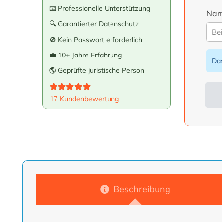
📧 Professionelle Unterstützung
Nam
🔍 Garantierter Datenschutz
🚫 Kein Passwort erforderlich
💼 10+ Jahre Erfahrung
Das
🌎 Geprüfte juristische Person
Bewertet mit
5.00
von 5
17
Kundenbewertung
Alte
Beschreibung