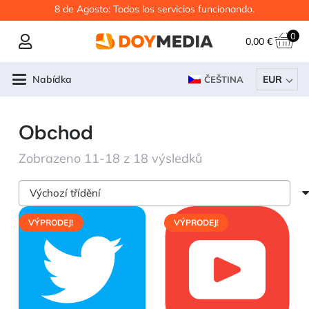
8 de Agosto: Todos los servicios funcionando.
0
0,00
€
Nabídka
EUR
ČEŠTINA
Obchod
Zobrazeno 11-18 z 18 výsledků
VÝPRODEJ!
VÝPRODEJ!