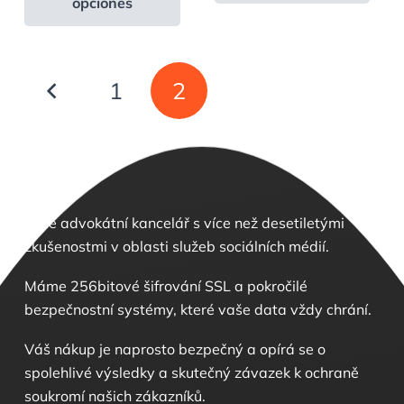
opciones
má
víc
více
var
variant.
Var
Stránkování
Varianty
lze
1
2
příspěvků
lze
vyb
vybrat
na
na
str
stránce
pro
produktu
Jsme advokátní kancelář s více než desetiletými
zkušenostmi v oblasti služeb sociálních médií.
Máme 256bitové šifrování SSL a pokročilé
bezpečnostní systémy, které vaše data vždy chrání.
Váš nákup je naprosto bezpečný a opírá se o
spolehlivé výsledky a skutečný závazek k ochraně
soukromí našich zákazníků.