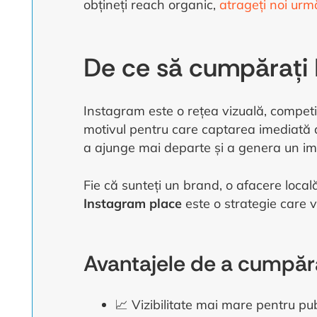
obțineți reach organic,
atrageți noi urmă
De ce să cumpărați 
Instagram este o rețea vizuală, competit
motivul pentru care captarea imediată a
a ajunge mai departe și a genera un i
Fie că sunteți un brand, o afacere local
Instagram place
este o strategie care v
Avantajele de a cumpăra
📈 Vizibilitate mai mare pentru publ