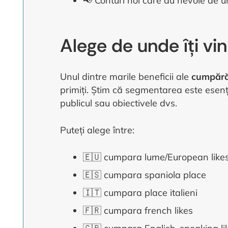
📢 Conturi noi care au nevoie de un
Alege de unde îți vin 
Unul dintre marile beneficii ale
cumpărăr
primiți. Știm că segmentarea este esenția
publicul sau obiectivele dvs.
Puteți alege între:
🇪🇺 cumpara lume/European like
🇪🇸 cumpara spaniola place
🇮🇹 cumpara place italieni
🇫🇷 cumpara french likes