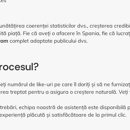
kes
tățirea coerenței statisticilor dvs., creșterea credibili
ă piață. Fie că aveți o afacere în Spania, fie că lucraț
gram
complet adaptate publicului dvs.
rocesul?
ți numărul de like-uri pe care îl doriți și să ne furniza
a treptat pentru a asigura o creștere naturală. Veți v
trebări, echipa noastră de asistență este disponibilă pe
experiență plăcută și satisfăcătoare de la primul clic.