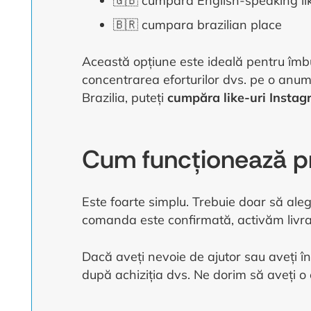
🇬🇧 cumpara English-speaking li
🇧🇷 cumpara brazilian place
Această opțiune este ideală pentru îmbună
concentrarea eforturilor dvs. pe o anumit
Brazilia, puteți
cumpăra like-uri Insta
Cum funcționează p
Este foarte simplu. Trebuie doar să alege
comanda este confirmată, activăm livrare
Dacă aveți nevoie de ajutor sau aveți în
după achiziția dvs. Ne dorim să aveți o 