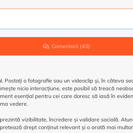
rnativă:
Comentarii (43)
. Postați o fotografie sau un videoclip și, în câteva se
imește nicio interacțiune, este posibil să treacă neob
ment esențial pentru cei care doresc să iasă în evidenț
rima vedere.
prezintă vizibilitate, încredere și validare socială. At
pretează drept conținut relevant și o arată mai multor