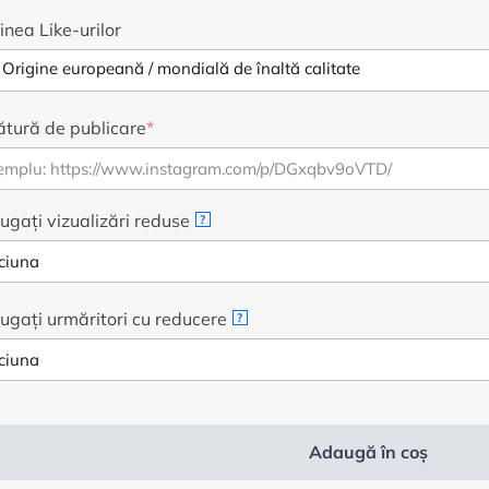
a
este:
inea Like-urilor
fost:
2,99
3,99
€.
€.
tură de publicare
*
gați vizualizări reduse
?
gați urmăritori cu reducere
?
Adaugă în coș