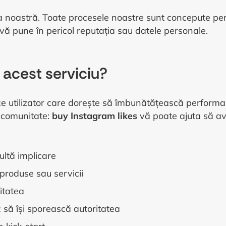
ea noastră. Toate procesele noastre sunt concepute pent
a vă pune în pericol reputația sau datele personale.
 acest serviciu?
ice utilizator care dorește să îmbunătățească perform
o comunitate:
buy Instagram likes
vă poate ajuta să av
ultă implicare
produse sau servicii
litatea
 să își sporească autoritatea