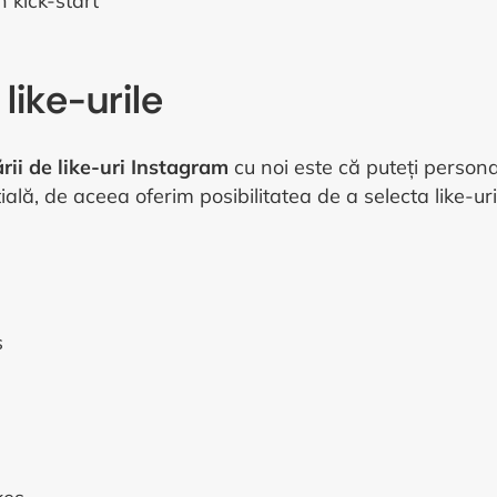
 kick-start
like-urile
ii de like-uri Instagram
cu noi este că puteți personal
lă, de aceea oferim posibilitatea de a selecta like-uri d
s