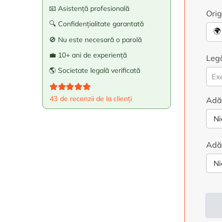
📧 Asistență profesională
Orig
🔍 Confidențialitate garantată
🚫 Nu este necesară o parolă
💼 10+ ani de experiență
Legă
🌎 Societate legală verificată
Evaluat la
5.00
din 5
43
de recenzii de la clienți
Adău
Adău