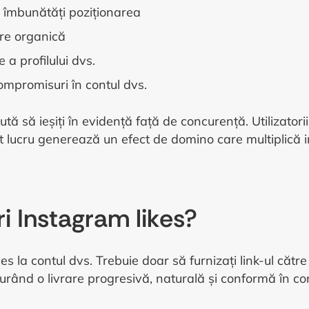
 îmbunătăți poziționarea
ire organică
 a profilului dvs.
compromisuri în contul dvs.
ută să ieșiți în evidență față de concurență. Utilizatori
st lucru generează un efect de domino care multiplică 
i Instagram likes?
s la contul dvs. Trebuie doar să furnizați link-ul către
rând o livrare progresivă, naturală și conformă în confo