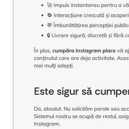
🚀 Impuls instantaneu pentru a vă
🔁 Interacțiune crescută și acoper
💬 Îmbunătățirea percepției publice
🔒 Livrare sigură, discretă și fără 
În plus,
cumpăra Instagram place
vă aj
conținutul care are deja activitate. Ace
mai mulți adepți.
Este sigur să cumper
Da, absolut. Nu solicităm parole sau acce
Sistemul nostru se ocupă de restul, asigu
Instagram.