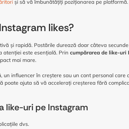
ritori
și să vă îmbunătățiți poziționarea pe platformă.
Instagram likes?
ivă și rapidă. Postările durează doar câteva secunde î
 atenției este esențială. Prin
cumpărarea de like-uri
mpact mai mare.
ă, un influencer în creștere sau un cont personal care d
ă poate ajuta să vă accelerați creșterea fără complicaț
 like-uri pe Instagram
icațiile dvs.