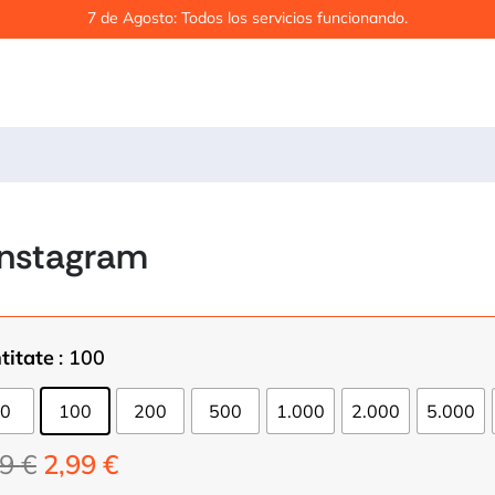
7 de Agosto: Todos los servicios funcionando.
Instagram
titate
: 100
0
100
200
500
1.000
2.000
5.000
Prețul
Prețul
99
€
2,99
€
inițial
curent