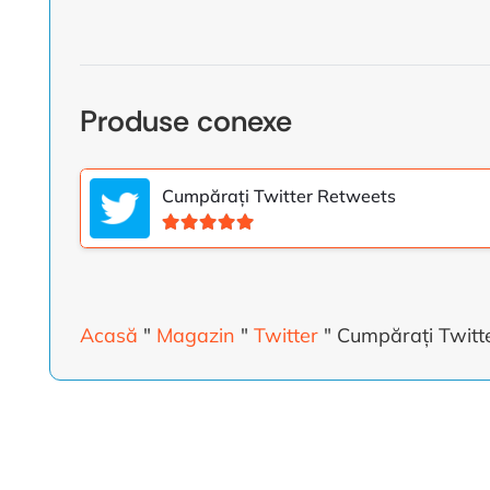
Produse conexe
Cumpărați Twitter Retweets
Evaluat la
5.00
din 5
Acasă
"
Magazin
"
Twitter
"
Cumpărați Twitte