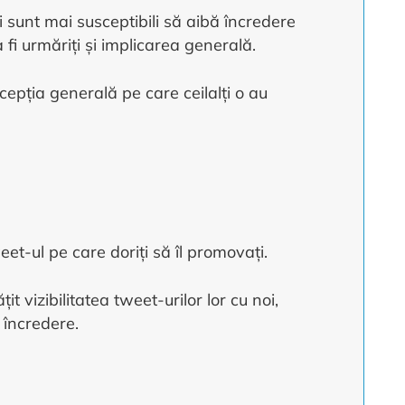
 sunt mai susceptibili să aibă încredere
a fi urmăriți și implicarea generală.
epția generală pe care ceilalți o au
et-ul pe care doriți să îl promovați.
it vizibilitatea tweet-urilor lor cu noi,
u încredere.