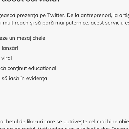
ască prezența pe Twitter. De la antreprenori, la artiști
i mult reach și să pară mai puternice, acest serviciu e
deze un mesaj cheie
 lansări
 viral
ică conținut educațional
c să iasă în evidență
achetul de like-uri care se potrivește cel mai bine obiec
ocupa de restul. Veți vedea cum publicația dvs. începe