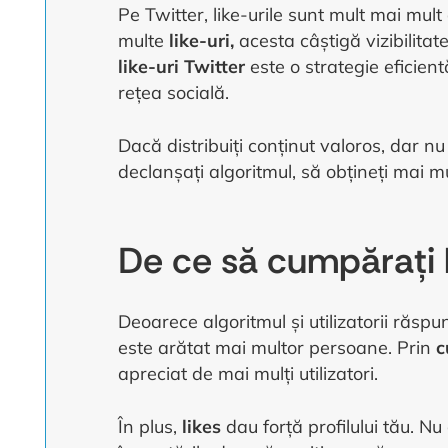
Pe Twitter, like-urile sunt mult mai mul
multe
like-uri,
acesta câștigă vizibilitat
like-uri Twitter
este o strategie eficien
rețea socială.
Dacă distribuiți conținut valoros, dar nu
declanșați algoritmul, să obțineți mai m
De ce să cumpărați l
Deoarece algoritmul și utilizatorii răsp
este arătat mai multor persoane. Prin
c
apreciat de mai mulți utilizatori.
În plus,
likes
dau forță profilului tău. N