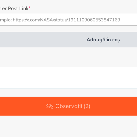
a
este:
ter Post Link
*
fost:
3,99
4,99
€.
€.
Adaugă în coș
rnativă:
Observații (2)