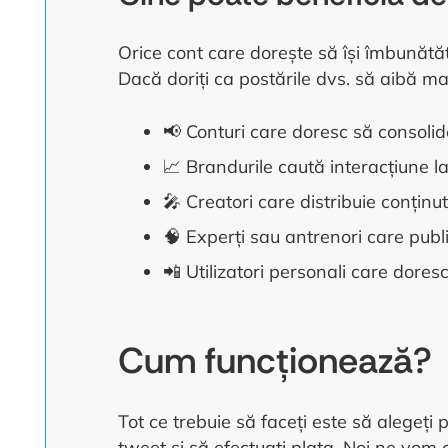
Orice cont care dorește să își îmbunătățe
Dacă doriți ca postările dvs. să aibă ma
📢 Conturi care doresc să consoli
📈 Brandurile caută interacțiune la
🎤 Creatori care distribuie conținut
🧠 Experți sau antrenori care publ
📲 Utilizatori personali care dores
Cum funcționează?
Tot ce trebuie să faceți este să alegeți p
tweet și să efectuați plata. Noi ne vom 