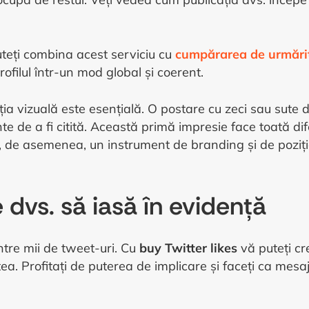
uteți combina acest serviciu cu
cumpărarea de urmărit
ofilul într-un mod global și coerent.
ția vizuală este esențială. O postare cu zeci sau sute 
inte de a fi citită. Această primă impresie face toată d
, de asemenea, un instrument de branding și de poziț
 dvs. să iasă în evidență
intre mii de tweet-uri. Cu
buy Twitter likes
vă puteți cre
ea. Profitați de puterea de implicare și faceți ca mes