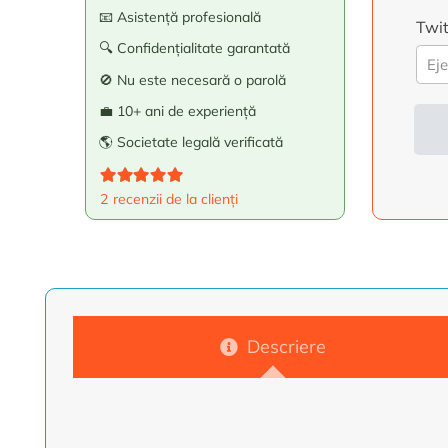
📧 Asistență profesională
Twit
🔍 Confidențialitate garantată
🚫 Nu este necesară o parolă
💼 10+ ani de experiență
🌎 Societate legală verificată
Alte
Evaluat la
5.00
din 5
2
recenzii de la clienți
Descriere