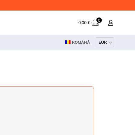
0
0,00
€
EUR
ROMÂNĂ