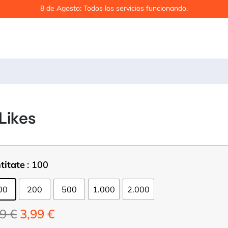
8 de Agosto: Todos los servicios funcionando.
Likes
titate
: 100
00
200
500
1.000
2.000
Prețul
Prețul
99
€
3,99
€
inițial
curent