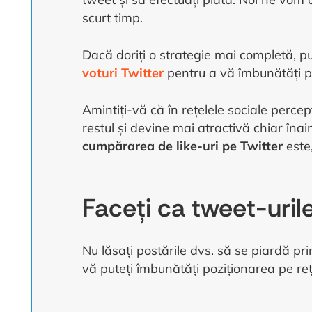
scurt timp.
Dacă doriți o strategie mai completă, p
voturi Twitter
pentru a vă îmbunătăți pr
Amintiți-vă că în rețelele sociale percep
restul și devine mai atractivă chiar îna
cumpărarea de like-uri pe Twitter
este
Faceți ca tweet-urile
Nu lăsați postările dvs. să se piardă pr
vă puteți îmbunătăți poziționarea pe reț