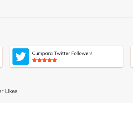
Cumpara Twitter Followers
Evaluat la
5.00
din 5
r Likes