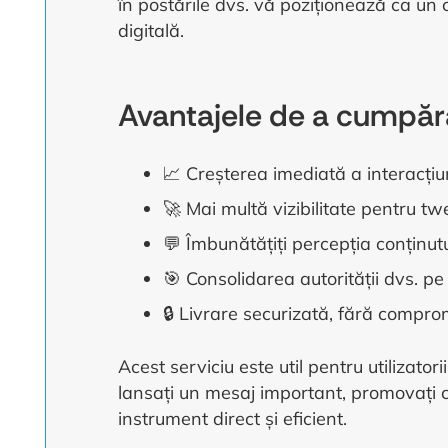
în postările dvs. vă poziționează ca un c
digitală.
Avantajele de a cumpăra 
📈 Creșterea imediată a interacțiun
🚀 Mai multă vizibilitate pentru tw
💬 Îmbunătățiți percepția conținutulu
🎯 Consolidarea autorității dvs. p
🔒 Livrare securizată, fără compro
Acest serviciu este util pentru utilizato
lansați un mesaj important, promovați ce
instrument direct și eficient.