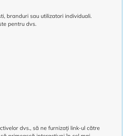
, branduri sau utilizatori individuali.
ste pentru dvs.
tivelor dvs., să ne furnizați link-ul către
 să primească interacțiuni în cel mai