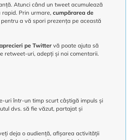
elevanță. Atunci când un tweet acumulează
ă rapid. Prin urmare,
cumpărarea de
și pentru a vă spori prezența pe această
precieri pe Twitter
vă poate ajuta să
 retweet-uri, adepți și noi comentarii.
-uri într-un timp scurt câștigă impuls și
utul dvs. să fie văzut, partajat și
ți deja o audiență, afișarea activității