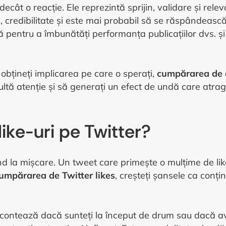
t decât o reacție. Ele reprezintă sprijin, validare și r
e, credibilitate și este mai probabil să se răspândeasc
tă pentru a îmbunătăți performanța publicațiilor dvs. 
 obțineți implicarea pe care o sperați,
cumpărarea de a
ultă atenție și să generați un efect de undă care atrage
ike-uri pe Twitter?
und la mișcare. Un tweet care primește o mulțime de like
umpărarea de Twitter likes
, creșteți șansele ca conțin
u contează dacă sunteți la început de drum sau dacă ave