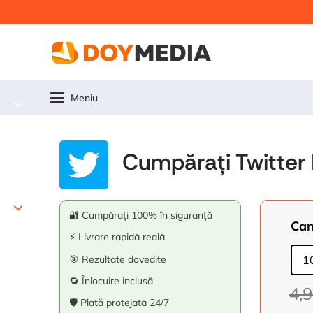
Meniu
Cumpărați Twitter 
🔐 Cumpărați 100% în siguranță
Can
⚡ Livrare rapidă reală
🎯 Rezultate dovedite
1
🔁 Înlocuire inclusă
4,
🛡️ Plată protejată 24/7