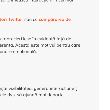
ori Twitter
sau cu
cumpărarea de
de aprecieri iese în evidență față de
iferența. Acesta este motivul pentru care
ionare emoțională.
ște vizibilitatea, genera interacțiune și
ajele dvs. să ajungă mai departe.