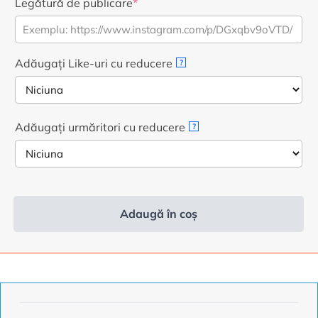
a
este:
Legătură de publicare
*
fost:
4,99
6,99
€.
€.
Adăugați Like-uri cu reducere
?
Adăugați urmăritori cu reducere
?
Adaugă în coș
Alternativă: