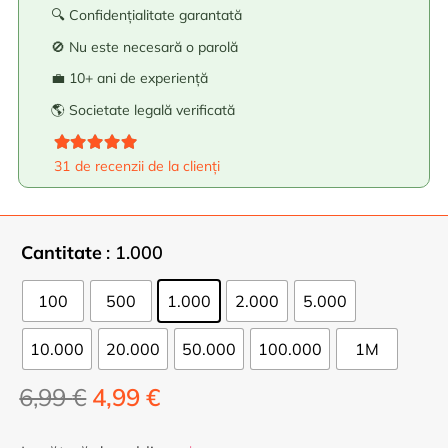
🔍 Confidențialitate garantată
🚫 Nu este necesară o parolă
💼 10+ ani de experiență
🌎 Societate legală verificată
Evaluat la
4.94
din 5
31
de recenzii de la clienți
Cantitate
: 1.000
100
500
1.000
2.000
5.000
10.000
20.000
50.000
100.000
1M
Prețul
Prețul
6,99
€
4,99
€
inițial
curent