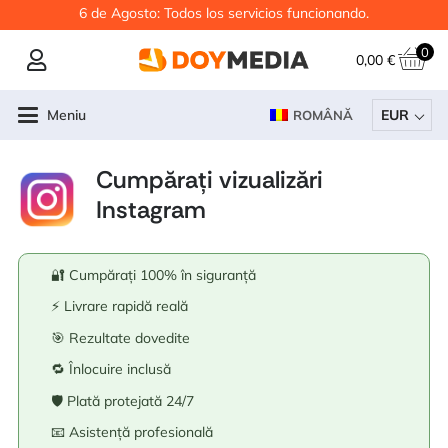
6 de Agosto: Todos los servicios funcionando.
0
0,00
€
Meniu
EUR
ROMÂNĂ
Cumpărați vizualizări
Instagram
🔐 Cumpărați 100% în siguranță
⚡ Livrare rapidă reală
🎯 Rezultate dovedite
🔁 Înlocuire inclusă
🛡️ Plată protejată 24/7
📧 Asistență profesională