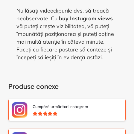
Nu lăsați videoclipurile dvs. să treacă
neobservate. Cu
buy Instagram views
vă puteți crește vizibilitatea, vă puteți
îmbunătăți poziționarea și puteți obține
mai multă atenție în câteva minute.
Faceți ca fiecare postare să conteze și
începeți să ieșiți în evidență astăzi.
Produse conexe
Cumpără urmăritori Instagram
Evaluat la
4.91
din 5