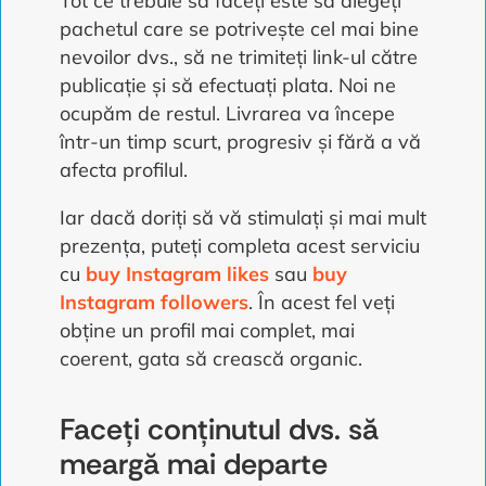
Tot ce trebuie să faceți este să alegeți
pachetul care se potrivește cel mai bine
nevoilor dvs., să ne trimiteți link-ul către
publicație și să efectuați plata. Noi ne
ocupăm de restul. Livrarea va începe
într-un timp scurt, progresiv și fără a vă
afecta profilul.
Iar dacă doriți să vă stimulați și mai mult
prezența, puteți completa acest serviciu
cu
buy Instagram likes
sau
buy
Instagram followers
. În acest fel veți
obține un profil mai complet, mai
coerent, gata să crească organic.
Faceți conținutul dvs. să
meargă mai departe